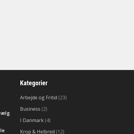
Kategorier
Arbejde og Fritid
(23)
Business
(2)
vælg
I Danmark
(4)
le
Krop & Helbred
(12)