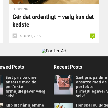
SHOPPING
Gør det ordentligt – vælg kun det
bedste
august 1, 2016
0
iewed Posts
Recent Posts
Sæt pris på dine
Sæt pris på dine
ansatte med de
ansatte med de
perfekte
perfekte
firmajulegaver vælg
firmajulegaver 
selv!
selv!
Klip dit hår hjemme
Her skal du udde