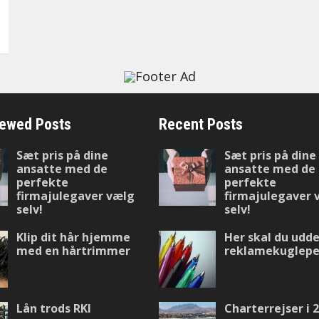
iewed Posts
Recent Posts
Sæt pris på dine
Sæt pris på dine
ansatte med de
ansatte med de
perfekte
perfekte
firmajulegaver vælg
firmajulegaver 
selv!
selv!
Klip dit hår hjemme
Her skal du udde
med en hårtrimmer
reklamekuglep
Lån trods RKI
Charterrejser i 