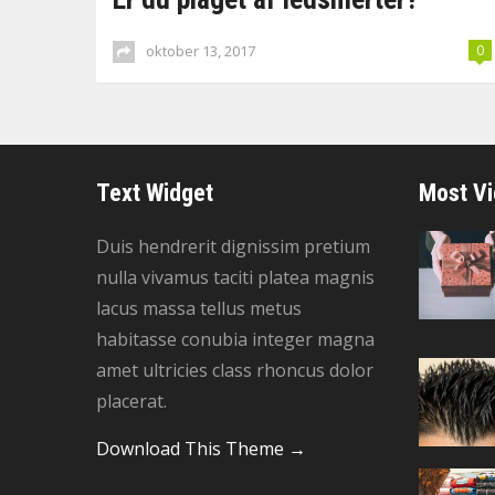
oktober 13, 2017
0
Text Widget
Most V
Duis hendrerit dignissim pretium
nulla vivamus taciti platea magnis
lacus massa tellus metus
habitasse conubia integer magna
amet ultricies class rhoncus dolor
placerat.
Download This Theme →