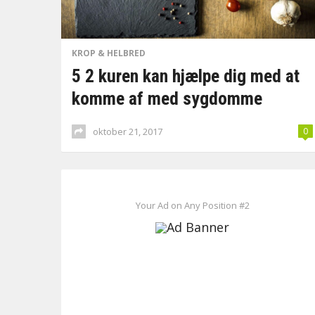
KROP & HELBRED
5 2 kuren kan hjælpe dig med at
komme af med sygdomme
oktober 21, 2017
0
Your Ad on Any Position #2