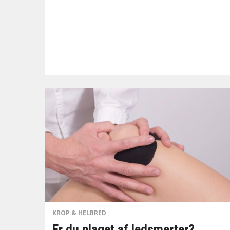
KROP & HELBRED
Er du plaget af ledsmerter?