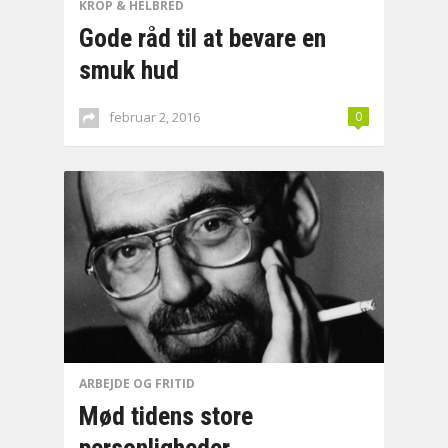
KROP & HELBRED
Gode råd til at bevare en
smuk hud
februar 2, 2016
0
ARBEJDE OG FRITID
Mød tidens store