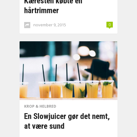
Kæresten købte en
hårtrimmer
november 9, 2015
0
KROP & HELBRED
En Slowjuicer gør det nemt,
at være sund