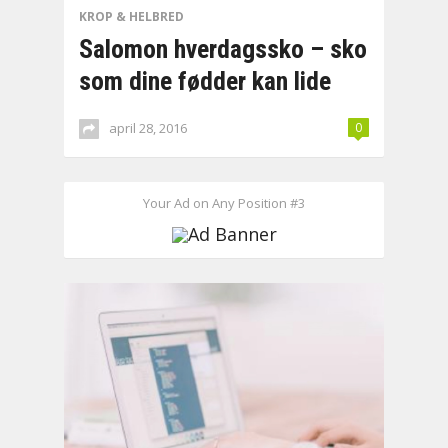
KROP & HELBRED
Salomon hverdagssko – sko
som dine fødder kan lide
april 28, 2016
0
Your Ad on Any Position #3