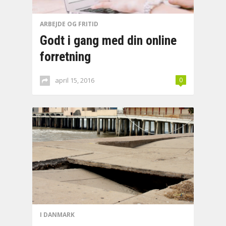
ARBEJDE OG FRITID
Godt i gang med din online
forretning
april 15, 2016
0
I DANMARK