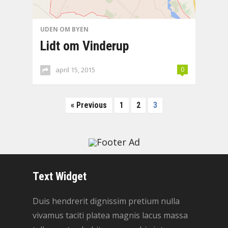
UDEN OM BYEN
Lidt om Vinderup
april 15, 2015
0
Indlægsinddeling
« Previous
1
2
3
Text Widget
Duis hendrerit dignissim pretium nulla
vivamus taciti platea magnis lacus massa